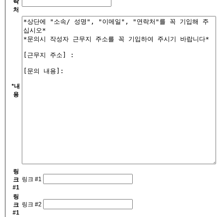
락
처
*
내
용
링
링크 #1
크
#1
링
링크 #2
크
#1