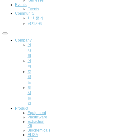
Kemesser
Events
Events
Community
1 : 1 문의
공지사항
Company
인
사
말
연
혁
조
직
도
오
시
는
길
Product
Equipment
Plasticware
Extraction
Kit
Biochemicals
ELISA
kits