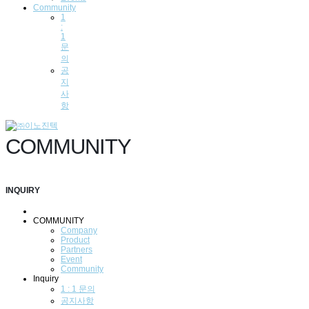
Community
1
:
1
문
의
공
지
사
항
COMMUNITY
INQUIRY
COMMUNITY
Company
Product
Partners
Event
Community
Inquiry
1 : 1 문의
공지사항