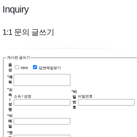
Inquiry
1:1 문의 글쓰기
게시판 글쓰기
옵
html
답변메일받기
션
*
제
목
*
소
*
비
속
소속 / 성명
비밀번호
밀
/
번
성
호
명
*
이
메
일
*
연