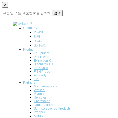
×
검색
Company
인사말
연혁
조직도
오시는길
Product
Equipment
Plasticware
Extraction Kit
Biochemicals
ELISA kits
FISH Probe
Antibody
etc.
Partners
MP Biomedicals
Watson
Vivantis
Hercuvan
Chemfaces
Tauto Biotech
Sunrise Science Products
Prospec
Affinity