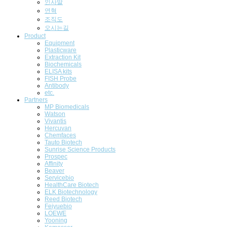
인사말
연혁
조직도
오시는길
Product
Equipment
Plasticware
Extraction Kit
Biochemicals
ELISA kits
FISH Probe
Antibody
etc.
Partners
MP Biomedicals
Watson
Vivantis
Hercuvan
Chemfaces
Tauto Biotech
Sunrise Science Products
Prospec
Affinity
Beaver
Servicebio
HealthCare Biotech
ELK Biotechnology
Reed Biotech
Feiyuebio
LOEWE
Yooning