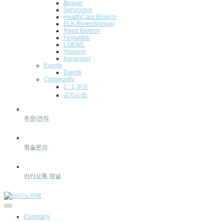
Beaver
Servicebio
HealthCare Biotech
ELK Biotechnology
Reed Biotech
Feiyuebio
LOEWE
Yooning
Kemesser
Events
Events
Community
1 : 1 문의
공지사항
주문/견적
학술문의
카카오톡 채널
Company