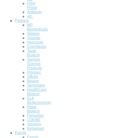
FISH
Probe
Antibody
etc.
Partners
MP
Biomedicals
Watson
Vivantis
Hercuvan
Chemfaces
Tauto
Biotech
Sunrise
Science
Products
Prospec
Affinity
Beaver
Servicebio
HealthCare
Biotech
ELK
Biotechnology
Reed
Biotech
Feiyuebio
LOEWE
Yooning
Kemesser
Events
Events